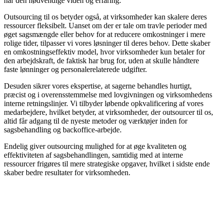
har den nødvendige viden og erfaring.
Outsourcing til os betyder også, at virksomheder kan skalere deres
ressourcer fleksibelt. Uanset om der er tale om travle perioder med
øget sagsmængde eller behov for at reducere omkostninger i mere
rolige tider, tilpasser vi vores løsninger til deres behov. Dette skaber
en omkostningseffektiv model, hvor virksomheder kun betaler for
den arbejdskraft, de faktisk har brug for, uden at skulle håndtere
faste lønninger og personalerelaterede udgifter.
Desuden sikrer vores ekspertise, at sagerne behandles hurtigt,
præcist og i overensstemmelse med lovgivningen og virksomhedens
interne retningslinjer. Vi tilbyder løbende opkvalificering af vores
medarbejdere, hvilket betyder, at virksomheder, der outsourcer til os,
altid får adgang til de nyeste metoder og værktøjer inden for
sagsbehandling og backoffice-arbejde.
Endelig giver outsourcing mulighed for at øge kvaliteten og
effektiviteten af sagsbehandlingen, samtidig med at interne
ressourcer frigøres til mere strategiske opgaver, hvilket i sidste ende
skaber bedre resultater for virksomheden.