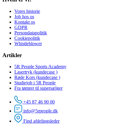
Vores historie
Job hos os
Kontakt os
GDPR
Persondatapolitik
Cookiepolitik
Whistleblower
Artikler
5R People Sports Academy
Lasertryk (kundecase )
Røde Kors (kundecase )
Studiejob i 5R People
Fra tømrer til supersælger
+45 87 46 90 00
info@5rpeople.dk
Find afdelingsleder