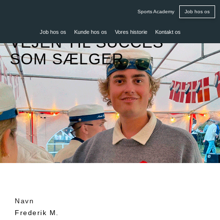
Sports Academy
Job hos os
Job hos os
Kunde hos os
Vores historie
Kontakt os
VEJEN TIL SUCCES
SOM SÆLGER
Navn
Frederik M.